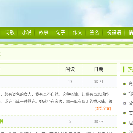
诗歌
小说
故事
句子
作文
签名
祝福语
晚
热
题
阅读
日期
15
08-31
弯
“
尚，颇有姿色的女人，我有点不自然。这种搭讪，让我有点思想停
答。或许当成一种默许。她就坐在旁边，飘来似有似无的香水味，很
父
[浏览全文]
实
5
08-08
泪
屈
深