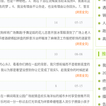
自毁，也是一种牺牲。3、雨在下泪在流悔莫当初未成熟4、我喜欢这
去的梦 。6、我没有理由不让你走，也没有理由让你回头。7、誓言
遇
[浏览全文]
销
14
05-15
人
狗样将广场舞跳/手舞足蹈的花儿恣意开放冰雪鞋滑到了广场上老人
茶楼酒肆搏起拼盘的醉意冷淡杯瞄准了麻辣烫工作服把职场的酒宴劳
高
[浏览全文]
推
10
08-08
的心头2、看着你们拥在一起的背影，我只想祝福而不是歇斯底里的
、我以为那是奢望没想到你让它变成了现实5、趁我爱你的时候赶紧
2
[浏览全文]
8
05-15
感
意在一瞬间萌发公园广场就铸造欢乐海洋似的城市乡村享受夜晚不同
描
音乐时间一分一秒过去灯光早成为绊索牵缠喧嚣人流引子撩拨小孩子
告