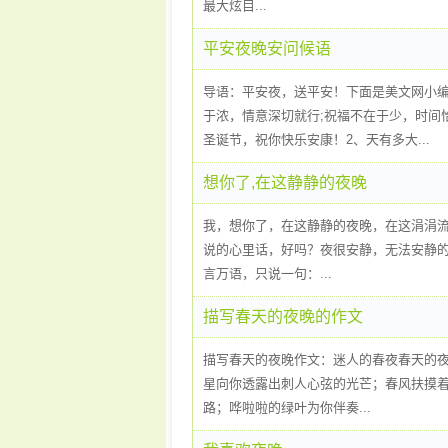
最大炫目...
平安夜晚安问候语
导语：平安夜，送平安！下面是美文网小编
于浓，情意深切就行;祝福不在于少，时间
圣诞节，祝你快乐安康！2、天有多大...
想你了,在这静静的夜晚
我，想你了，在这静静的夜晚，在这涓涓
说的心里话，好吗？夜很安静，无法安静的
言万语，只说一句：...
描写春天的夜晚的作文
描写春天的夜晚作文：迷人的春夜春天的夜
星向你透露出刺人心弦的光芒；春风扶摸
路；哗啦啦的绿叶为你伴奏...