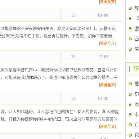
[浏览全文]
放
15
04-08
激
收集整理的平安夜晚安问候语，欢迎大家阅读参考！1、友情不在
恰好就行;短信不在于短，祝福真切就行。平安夜，祝你平安健康，
西
[浏览全文]
情
28
12-03
猜
流淌的浪漫的音乐声中，我想对你说说我早就想说而又一直没能对你
，可能就是我想你的心了。我也不知道我为什么会这样的想你...千
爱
[浏览全文]
12
03-20
晚，让人如此迷醉，让人忘记自己的所在！春天的夜晚，满 天的星
市
着我，好像为你抚摸你的心中的疮囗；萤火虫为你照亮前方灰蒙蒙的
有
[浏览全文]
花