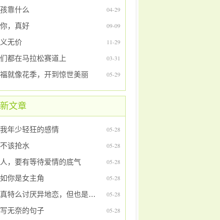
孩靠什么
04-29
你，真好
09-09
义无价
11-29
们都在马拉松赛道上
03-31
福就像花季，开到惊世美丽
05-29
新文章
我年少轻狂的感情
05-28
不该抢水
05-28
人，要有等待爱情的底气
05-28
如你是女主角
05-28
我真特么讨厌异地恋，但也是真的喜欢
05-28
写无奈的句子
05-28