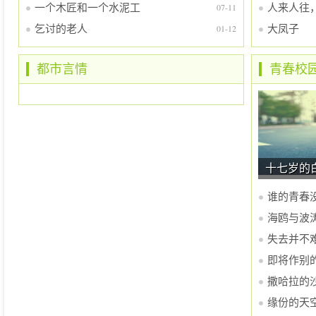
一个木匠和一个水泥工
07-11
人来人往
乞讨的老人
01-12
大凤子
都市言情
青春校
十七岁的
谁的青春
海鸥与波
即将作别
撒哈拉的
缘份的天