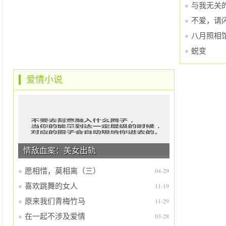
与我无关
不爱，请
八月照相
蜕变
爱情小说
情敌血案：美女出轨
愿相惜，莫相离（三）
04-29
喜欢跳舞的女人
11-19
原来我们青梅竹马
11-29
在一起不涉及爱情
03-28