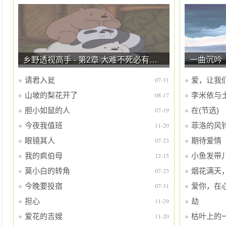
乡野透视高手 - 第2章 大难不死必有后福
一曲沉吟
请君入瓮
07-31
爱，让我
山坡的梨花开了
08-17
李米依与
胆小如鼠的人
07-19
在(节选)
今夜我值班
11-20
菲洛的风
眼镜其人
07-23
期待爱情
我的疯伯母
12-15
小鱼发带
莫小白的转角
07-23
烟花满天
今晚要投宿
07-31
爱你，在
担心
11-29
劫
爱花的吉嫂
11-20
枯叶上的