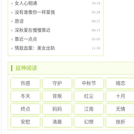
女人心相通
10-19
没有谁像你一样爱我
03-28
原谅
09-27
深秋爱在慢慢靠近
06-13
靠近一点点
03-03
情敌血案：美女出轨
11-30
延伸阅读
伤感
守护
中秋节
暗恋
冬天
背叛
红尘
十月
终点
妈妈
江南
无情
安慰
清晨
幻想
挫折