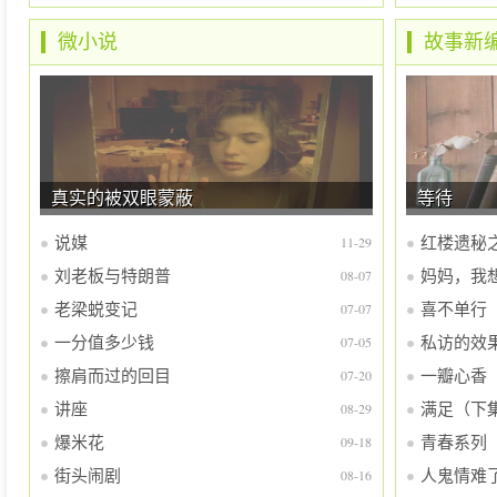
微小说
故事新
真实的被双眼蒙蔽
等待
说媒
11-29
红楼遗秘
刘老板与特朗普
08-07
妈妈，我
老梁蜕变记
07-07
喜不单行
一分值多少钱
07-05
私访的效
擦肩而过的回目
07-20
一瓣心香
讲座
08-29
满足（下
爆米花
09-18
青春系列
街头闹剧
08-16
人鬼情难