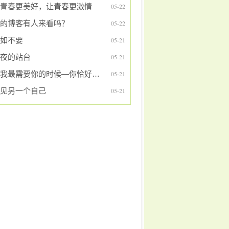
青春更美好，让青春更激情
05-22
的博客有人来看吗？
05-22
如不要
05-21
夜的站台
05-21
在我最需要你的时候—你恰好都在
05-21
见另一个自己
05-21