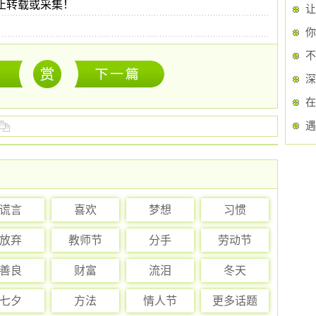
禁止转载或采集！
让
你
不
深
遇
谎言
喜欢
梦想
习惯
放弃
教师节
分手
劳动节
善良
财富
流泪
冬天
七夕
方法
情人节
更多话题