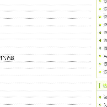
假
假
假
假
假
假
亲
好的衣服
假
热
做
关