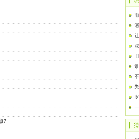
热
雨
消
让
深
旧
不
失
岁
一
点?
猜