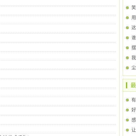
笑
用
这
谁
我
尘
最
有
让