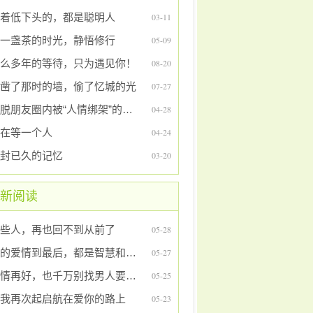
着低下头的，都是聪明人
03-11
一盏茶的时光，静悟修行
05-09
么多年的等待，只为遇见你！
08-20
凿了那时的墙，偷了忆城的光
07-27
摆脱朋友圈内被“人情绑架”的困扰
04-28
在等一个人
04-24
封已久的记忆
03-20
新阅读
些人，再也回不到从前了
05-28
好的爱情到最后，都是智慧和情怀
05-27
感情再好，也千万别找男人要这个东西
05-25
我再次起启航在爱你的路上
05-23