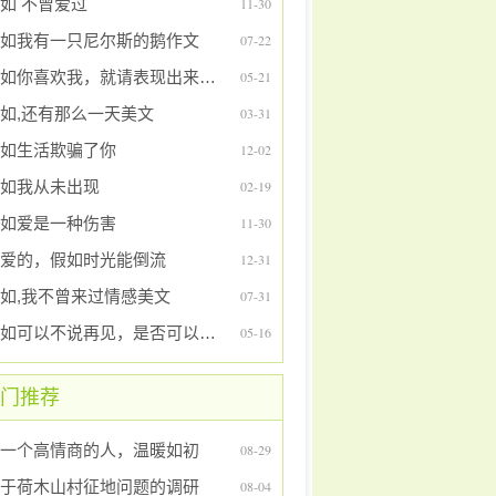
如 不曾爱过
11-30
如我有一只尼尔斯的鹅作文
07-22
假如你喜欢我，就请表现出来好吗
05-21
如,还有那么一天美文
03-31
如生活欺骗了你
12-02
如我从未出现
02-19
如爱是一种伤害
11-30
爱的，假如时光能倒流
12-31
如,我不曾来过情感美文
07-31
假如可以不说再见，是否可以留住永远
05-16
门推荐
一个高情商的人，温暖如初
08-29
于荷木山村征地问题的调研
08-04