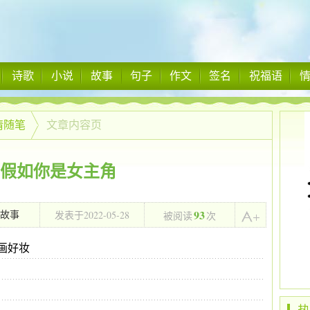
诗歌
小说
故事
句子
作文
签名
祝福语
情随笔
文章内容页
假如你是女主角
93
2022-05-28
故事
发表于
被阅读
次
04:24:01
画好妆