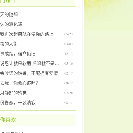
门排行
天的随想
失的液化罐
我再次起启航在爱你的路上
05-23
夜的大街
03-03
事成烟，宿命仍旧
12-13
谁说忍让就是软弱 后退就不是英雄
05-16
会吵架的姑娘，不配拥有爱情
02-17
去我，你会心疼吗？
08-12
月静好的感觉
07-28
份眷恋，一袭清寂
08-11
你喜欢