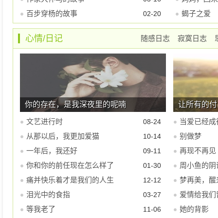
百步穿杨的故事
蝎子之爱
02-20
心情/日记
随感日志
寂寞日志
你的存在，是我深夜里的呢喃
让所有的付
文艺进行时
当爱已经成
08-24
从那以后，我更加爱猫
别做梦
10-14
一年后，我还好
再现不再见
09-11
你和你的前任现在怎么样了
周小鱼的阴
01-30
痛并快乐着才是我们的人生
梦再美，醒
12-12
泪光中的食指
爱情给我们
03-27
等我老了
她的背影
11-06