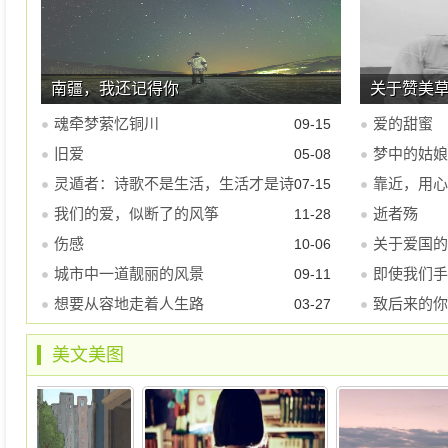
南疆，我还记得你
关于赞美
魂牵梦萦忆铜川
爱的甜蜜
09-15
旧爱
梦中的姑娘
05-08
灵遁者：诗歌不是生活，生活才是诗
靠近，用心
07-15
歌。
我们的爱，似断了的风筝
逝者殇
11-28
伤感
关于爱国的
10-06
城市中一道靓丽的风景
即使我们手
09-11
想要从容地走着人生路
致后来的你
03-27
美文美图