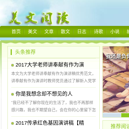
首页
美文
文章
散文
日志
诗歌
小说
头条推荐
我还是负
2017大学老师讲奉献有作为演
本文为大学老师讲奉献有作为演讲稿优秀范文，
讲奉献有作为演讲时教师党员通过了解新入党学
生对党的认识、入党信念、入党动机、思想觉悟
你是我想念却不想见的人
和对党的基本知识掌握情况，引领学生进一步坚
定理想信念和为人民服务的思想。让我们...
“我已经不了解你现在的生活了，我也不再那样
感兴趣，我也不期望自己，会在你的心里留下怎
样的印象。也不会去想象在你心里，占着怎样的
2017传承红色基因演讲稿【精
一个地位。你跟我说或者不跟我说，你出现在我
推荐阅