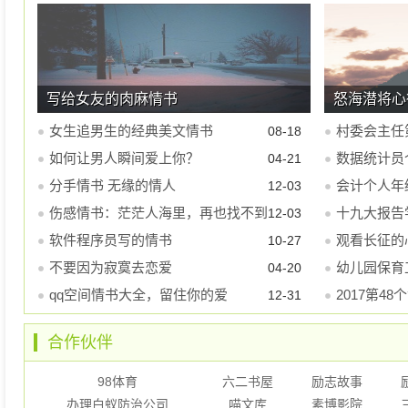
写给女友的肉麻情书
怒海潜将心
女生追男生的经典美文情书
村委会主任
08-18
如何让男人瞬间爱上你？
数据统计员
04-21
分手情书 无缘的情人
会计个人年
12-03
伤感情书：茫茫人海里，再也找不到
全
十九大报告
12-03
你的身影
软件程序员写的情书
观看长征的
10-27
不要因为寂寞去恋爱
幼儿园保育
04-20
qq空间情书大全，留住你的爱
2017第4
12-31
合作伙伴
98体育
六二书屋
励志故事
办理白蚁防治公司
喵文库
素博影院