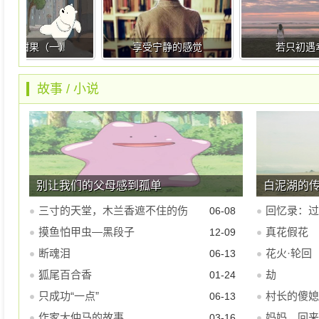
的甜果（一）
享受宁静的感觉
若只初遇幸福
故事
/
小说
别让我们的父母感到孤单
白泥湖的
三寸的天堂，木兰香遮不住的伤
回忆录：过
06-08
摸鱼怕甲虫—黑段子
真花假花
12-09
断魂泪
花火·轮回
06-13
狐尾百合香
劫
01-24
只成功“一点”
村长的傻媳
06-13
作家大仲马的故事
妈妈，回来
03-16