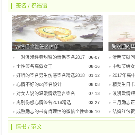
签名
/
祝福语
yy情侣个性签名简单
受欢迎的
一对浪漫经典甜蜜的情侣签名2017
清明节慰问
06-07
最新版
个性签名高傲女王
中秋节给女
08-16
好听的签名男生伤感签名精选2018
2017年高
01-12
最新版
心情不好的qq签名设计
精美生日卡
08-08
对女人说的温暖情话誓言签名
浪漫爱情短
07-13
离别伤感心情签名2018精选
三月励志正
03-27
成熟励志的带有哲理性的微信个性签
结婚红包贺
05-10
名大全
情书
/
范文