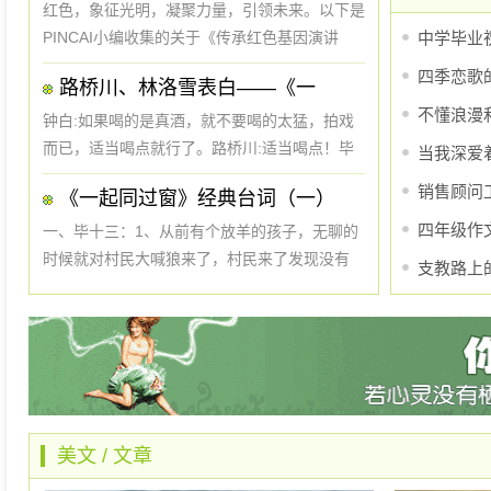
的生活里，或者消失，我已经不那么介意了。
红色，象征光明，凝聚力量，引领未来。以下是
&...
PINCAI小编收集的关于《传承红色基因演讲
中学毕业祝
稿》的文章，欢迎阅读了解！传承红色基因演讲
四季恋歌
路桥川、林洛雪表白——《一
稿一：亲爱的朋友们：大家好，相信大家都知
不懂浪漫
道，红色，象征光明，凝聚力量，引领未来。从
钟白:如果喝的是真酒，就不要喝的太猛，拍戏
瑞金、井冈山、遵义、...
而已，适当喝点就行了。路桥川:适当喝点！毕
当我深爱
十三:你们俩的效率实在是太低了，有效率的
销售顾问
《一起同过窗》经典台词（一）
我，已经在这里等了好久了。林洛雪:等了好
四年级作
久！路桥川:适当喝点？是喝多少？钟白:啊？林
一、毕十三：1、从前有个放羊的孩子，无聊的
洛雪:你有我等的时...
时候就对村民大喊狼来了，村民来了发现没有
支教路上
狼，但第二天，孩子无聊继续对村民大喊狼来，
了，村民来了没有发现狼，第三天，孩子无聊继
续对村民大喊狼来了，但村民没有理他，最后狼
真的来了，并把孩...
美文
/
文章