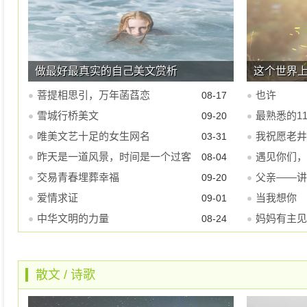
做最好最真实的自己美文赏析
这个世界
菩提相思引，万年菡萏恋
也许
08-17
雪城行桥美文
最熟悉的11
09-20
唯美文艺十足的女生网名
我祝愿老井
03-31
昨天是一道风景，时间是一个过客
遇见你们，
08-04
交易青春埋葬幸福
父亲――讲
09-20
爱情求证
细说生活的
当我想你
09-01
中华文明的力量
妈妈有主见
08-24
散文
/
诗歌