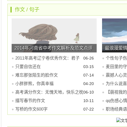
作文
/
句子
2014年河南省中考作文解析及范文点评
最浪漫爱
2011年高考辽宁卷优秀作文：君子
个性句子伤
06-26
之风
只要自信还在
麦田里的守
03-15
难忘那张陌生的脸作文
震撼人心灵
07-14
小胖胖熊，你真幸福
为什么说喜
04-20
高考满分作文：无愧天地，快乐之枕
【藐视我的
06-10
描写春节的作文
qq伤感心
10-11
写桥的作文600字
是真的
职场经典语
07-22