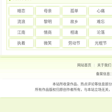
暗恋
母亲
孤单
心痛
流浪
黎明
故乡
难忘
江南
情商
相逢
沦落
执着
微笑
劳动节
光棍节
网站首页
|
关于我们
备案信息
本站所收录作品、热点评论等信息部分
所有作品版权归原创作者所有，与本站立场无关，