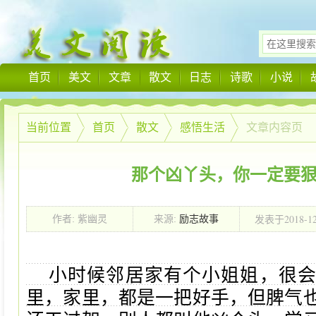
首页
美文
文章
散文
日志
诗歌
小说
当前位置
首页
散文
感悟生活
文章内容页
那个凶丫头，你一定要
2018-1
作者: 紫幽灵
来源:
励志故事
发表于
18:03:01
小时候邻居家有个小姐姐，很
里，家里，都是一把好手，但脾气