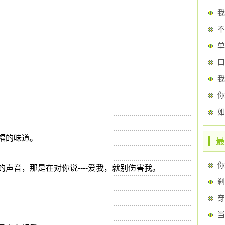
我
不
口
你
如
福的味道。
最
声音，那是在对你说----爱我，就别伤害我。
刹
当