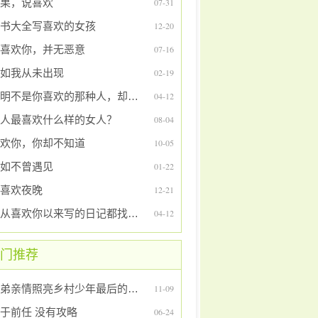
果，说喜欢
07-31
书大全写喜欢的女孩
12-20
喜欢你，并无恶意
07-16
如我从未出现
02-19
明明不是你喜欢的那种人，却偏偏是你喜欢的那个人
04-12
人最喜欢什么样的女人？
08-04
欢你，你却不知道
10-05
如不曾遇见
01-22
喜欢夜晚
12-21
把从喜欢你以来写的日记都找了出来
04-12
门推荐
姐弟亲情照亮乡村少年最后的人生
11-09
于前任 没有攻略
06-24