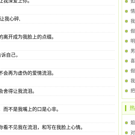
让我深爱上你。
如
情
让我心碎,
我
假
的离开成为我脸上的点缀。
男
告诉自己，
喜
假
不会再为虚伪的爱情流泪。
我
会舍得让我流泪。
热
，而不是我嘴上的口是心非。
你看不见我在流泪，和写在我脸上心情。
对