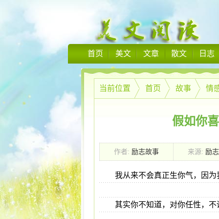
首页
美文
文章
散文
日志
当前位置
首页
故事
情
假如你喜
作者:
励志故事
来源:
励志
我从来不会真正生你气，因为
其实你不知道，对你任性，不