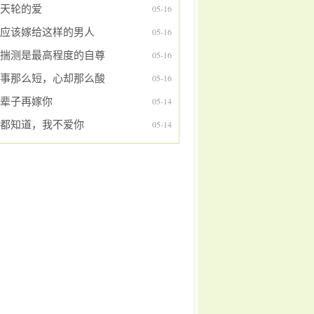
天轮的爱
05-16
应该嫁给这样的男人
05-16
揣测是最高程度的自尊
05-16
事那么短，心却那么酸
05-16
辈子再嫁你
05-14
都知道，我不爱你
05-14