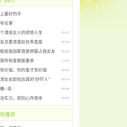
门排行
上最好的手
年往事
个漂亮女人的悲惨人生
05-07
友总要求我处处秀恩爱
08-30
板给我加薪竟是想霸占我女友
08-30
是所有爱都能重来
12-04
有价值，你的爱才有价值
06-04
溃女友卸妆后真的“好吓人”
09-19
曦--泪
09-06
没实力，就别心存侥幸
09-05
你喜欢