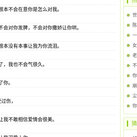
热
根本不会在意你是怎么对我。
世
陈
不会对你发脾，不会对你撒娇让你哄。
一
女
根本没有本事让我为你流泪。
老
了，我也不会气很久。
不
你
了你。
崩
尘
受过伤，
你
让我不敢相信爱情会很美。
猜