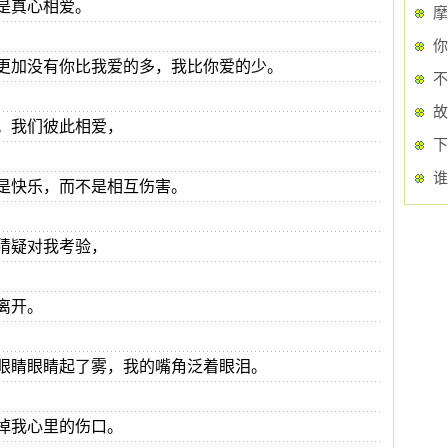
是真心相爱。
摩
你
更加没有你比我爱的多，我比你爱的少。
不
故
。我们彼此相爱，
下
谁
是快乐，而不是相互伤害。
猜疑对我考验，
离开。
眼睛眼睛起了雾，我的嘴角泛着眼泪。
掉我心里的伤口。