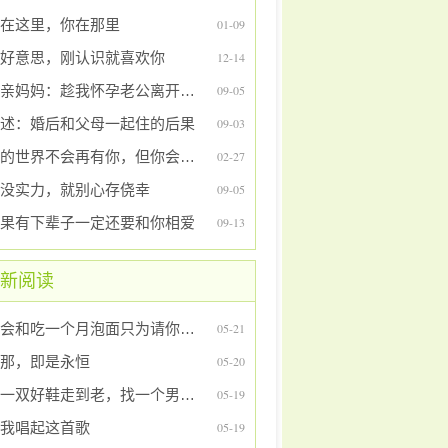
在这里，你在那里
01-09
好意思，刚认识就喜欢你
12-14
单亲妈妈：趁我怀孕老公离开了我
09-05
述：婚后和父母一起住的后果
09-03
我的世界不会再有你，但你会一直住在我心里
02-27
没实力，就别心存侥幸
09-05
果有下辈子一定还要和你相爱
09-13
新阅读
你会和吃一个月泡面只为请你吃一顿西餐的人结婚吗？
05-21
那，即是永恒
05-20
穿一双好鞋走到老，找一个男生陪你笑
05-19
我唱起这首歌
05-19