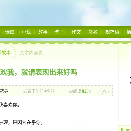
诗歌
小说
故事
句子
作文
签名
祝福语
感故事
文章内容页
欢我，就请表现出来好吗
82
2023-05-21
故事
发表于
被阅读
次
04:10:01
我喜欢你。
讲理，是因为在乎你。