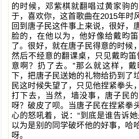
的时候，邓紫棋就翻唱过黄家驹的
于，喜欢你，这首歌曲在2015年时
回到唐子民这件事上来说，很好，
脸的，在他以为，他好像给戴昀笛
了。很好，就在唐子民得意的时候
然后不经意的翻课桌，只见戴昀笛
意啊？扔了去。”那么就这样，戴
下，把唐子民送她的礼物给扔到了
民这时候失望了，只见他捏紧拳头
打下去，当然，墙没事，唐子民的
呀？破皮了呗。当唐子民在捏紧拳
心的怒吼着，说：“到底是谁告诉她
以为是别的同学破坏他的好事，哈
呀。