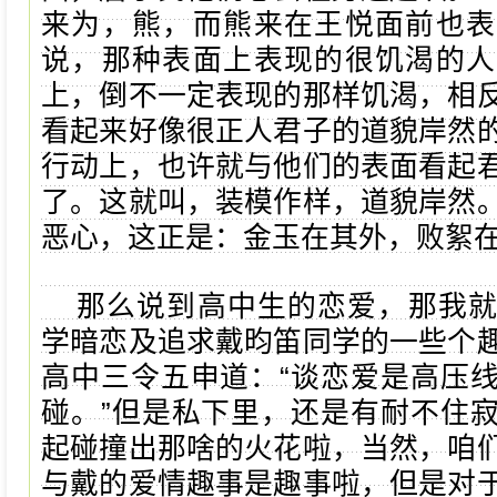
来为，熊，而熊来在王悦面前也表
说，那种表面上表现的很饥渴的人
上，倒不一定表现的那样饥渴，相
看起来好像很正人君子的道貌岸然
行动上，也许就与他们的表面看起
了。这就叫，装模作样，道貌岸然
恶心，这正是：金玉在其外，败絮
那么说到高中生的恋爱，那我
学暗恋及追求戴昀笛同学的一些个
高中三令五申道：“谈恋爱是高压
碰。”但是私下里，还是有耐不住
起碰撞出那啥的火花啦，当然，咱
与戴的爱情趣事是趣事啦，但是对