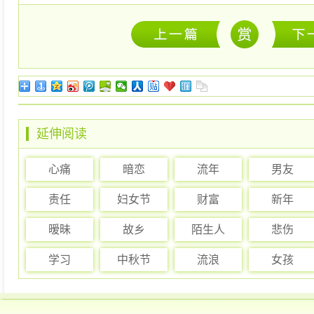
延伸阅读
心痛
暗恋
流年
男友
责任
妇女节
财富
新年
暧昧
故乡
陌生人
悲伤
学习
中秋节
流浪
女孩