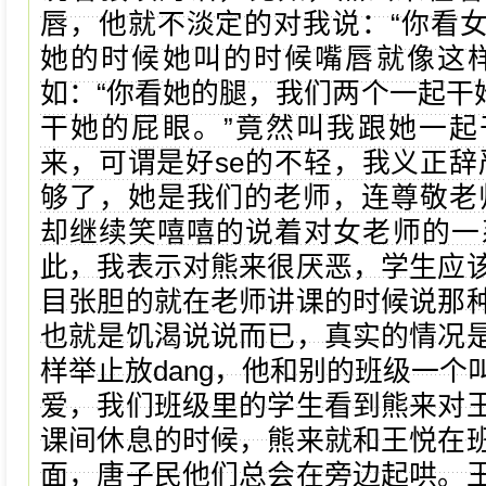
唇，他就不淡定的对我说：“你看
她的时候她叫的时候嘴唇就像这样
如：“你看她的腿，我们两个一起干她
干她的屁眼。”竟然叫我跟她一起
来，可谓是好se的不轻，我义正辞
够了，她是我们的老师，连尊敬老
却继续笑嘻嘻的说着对女老师的一系
此，我表示对熊来很厌恶，学生应
目张胆的就在老师讲课的时候说那
也就是饥渴说说而已，真实的情况
样举止放dang，他和别的班级一个
爱，我们班级里的学生看到熊来对
课间休息的时候，熊来就和王悦在
面，唐子民他们总会在旁边起哄。