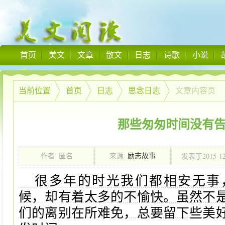
首页
美文
文章
散文
日志
诗歌
小说
当前位置
首页
日志
思念日志
文章内容页
那些匆匆时间没有
2015-1
作者: 匿名
来源:
励志故事
发表于
00:00:00
很多年的时光我们都相安无事
候，却有着太多的不愉快。虽然不
们的离别在所难免，总要留下些美