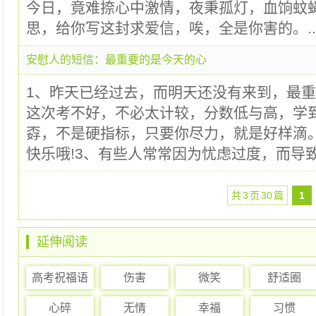
今日，竟难捺心中激情，夜秉孤灯，血饷蚊
思，给你写这封求爱信，唉，全是你害的。..
安慰人的短信：最重要的是今天的心
1、昨天已经过去，而明天还没有来到，最重
这次考不好，不必太计较，分数低与高，学
孬，不是硬指标，只要你尽力，就是好样滴
快乐哦!3、有些人常常因为忧虑过度，而导致
共
3
页
30
篇
1
延伸阅读
高考祝福语
伤害
微笑
舒适圈
心碎
无情
幸福
习惯