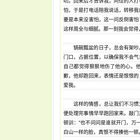
叨。回来后才告诉我，同住的人打
怕，于是打电话陪我说话，转移我
要是本来没害怕，这一问反倒害怕
这样周全与细腻。那一刻我会觉得
锅碗瓢盆的日子，总会有架吵
门口，占据位置，以确保我不会气
自己都觉得狠狠地伤了他的心。
歉，他却跑回来，表情还是恨恨的
爱我。
这样的情感，总让我们不习惯
便处理完事情早早跑回家来。敲门
顿训：“也不问问是谁就开门，万
白山一样的脸，真恨不得揍他一顿