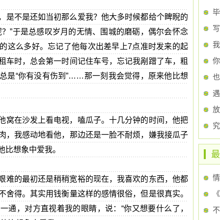
毕
，是不是还如当初那么爱我？他大多时候都给个睥睨的
写
呢？”于是总感叹岁月的无情、围城的磨砺，偶尔会怀念
我
的这么多好。忘记了他每次出差早上7点准时发来的起
租车时，总会第一时间记住车号，忘记我剐蹭了车，粗
总是“你有没有伤到”……那一刻我会觉得，原来他比想
遇
放
他窝在沙发上看电视，嗑瓜子。十几分钟的时间，他把
肉，我感动地看他，那边还是一脸不耐烦，嫌我接瓜子
他比想象中爱我。
最
情
艰难的最初还是稍稍宽裕的现在，我喜欢的东西，他都
不舍得。其实用钱衡量这样的感情很俗，但是很真实。
《
一通，对方直视着我的眼睛，说：“你又想要什么了，
不