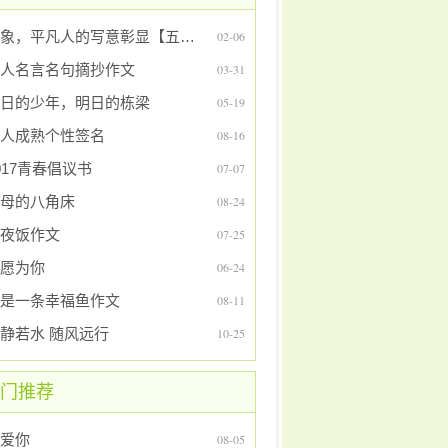
意象，平凡人的写意彰显【五章】
02-06
人名言名句摘抄作文
03-31
日的少年，明日的栋梁
05-19
人成熟个性签名
08-16
017青春倡议书
07-07
母的八角床
08-24
夜饭作文
07-25
愿为你
06-24
是一条幸福鱼作文
08-11
静若水 随风远行
10-25
门推荐
爱你
08-05