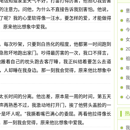
电话知道家里天气不好，打雷打得厉害，他担心我会害
的注意力。问他，为什么不直接告诉我别害怕。他说，
了呢？我的心里软得像一汪水，要怎样的爱，才能做得
名
，原来他比想象中爱我。
今
女
。每次吵架，只要到白热化的程度，他都第一时间跑到
2
急败坏地跑出家门。吵得最厉害的一次，我口不择言，
祖
他搬着自己的枕头跑去客厅睡，我正纠结着要怎么去道
年
，人却睡在我身边。那一刻我会觉得，原来他比想象中
我
我
太长时间的分离。他出差，原本是一周的时间，第五天
心
声再熟悉不过，我激动地打开门，挨了他劈头盖脸的一
热
一是坏人呢。”我撅着嘴巴满心的委屈。再看他拉得像长
。那一刻我会觉得，原来他比想象中爱我。
我