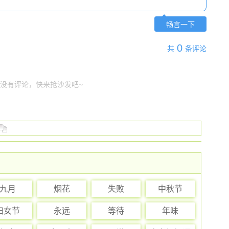
畅言一下
0
共
条评论
没有评论，快来抢沙发吧~
九月
烟花
失败
中秋节
妇女节
永远
等待
年味