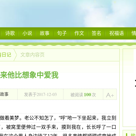
诗歌
小说
故事
句子
作文
签名
祝福语
情日记
文章内容页
来他比想象中爱我
100
2017-12-03
故事
发表于
被阅读
次
17:43:21
做着美梦。老公不知怎了，“呼”地一下坐起来，我立刻
了，被窝里便伸过一双手来，摸到我在，长长呼了一口