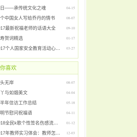
日——承传统文化之魂
04-15
个中国女人写给乔丹的情书
08-07
017最新祝福老师的话语大全
09-10
寿贺词精选
01-17
2017个人国家安全教育活动心得体会及感受
03-27
你喜欢
头无岸
08-07
丫与如烟美文
04-04
半年信访工作总结
05-18
明节慰问祝福语
04-11
2018全民k歌个性签名伤感流泪的
01-12
2017年教师实习体会：教师怎样备课
12-03