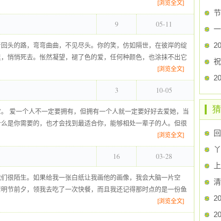
[浏览全文]
节
9
05-11
一
2
着回头的路，弯弯曲曲，不见尽头。你的笑，仿如隔世，在彼岸的绽
里，悄悄死去。怅然凝望，褪了色的爱，任何种颜色，也涂抹不出它
祝
[浏览全文]
3
10-05
猜
。 爱一个人不一定要拥有，但拥有一个人就一定要好好去爱她，当
什么是你需要的，也才会找到最适合你，能够相处一辈子的人。但很
回
[浏览全文]
丫
16
03-28
上
我们很陌生。如果给我一张白纸让我画他的画像，我会大脑一片空
清
清明节前夕，领我去吃了一次快餐，而且我还记得那时点的是一份鱼
[浏览全文]