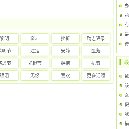
办
弟
有
最
黎明
奋斗
挫折
励志语录
得
清明节
注定
安静
堕落
最
感恩节
光棍节
拥抱
执着
眼泪
无缘
喜欢
更多话题
致
该
女
假
描