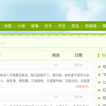
诗歌
小说
故事
句子
作文
签名
祝福语
生人
热
题
阅读
日期
12
07-11
弯
“
x有时候，有些人不需要说再见，就已经离开了。有时候，有些事不用开口也
些人，那些事，那些路，只是那些，只是那时候，已是过往。总是望
父
..
[浏览全文]
实
9
03-16
屈
深