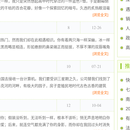
夜一样，我只是突然想起高中时代穿过的一件蓝色T恤，于是翻箱倒
默的干枯的百合花瓣，好像一个探索回忆的暗号。久违的炙热眼泪毫
遇
[浏览全文]
销
8
12-26
人
别热门，然而我们却在此相遇相识。你有着两只海一样深幽，冰一样
浓黑而略显相连，形如悬胆的鼻梁端正而挺拔，不厚不薄的双唇嘴角
高
[浏览全文]
推
10
07-21
美国去接收一台计算机。我们要受训三星期之久，公司替我们找到了
快
马克河的河畔，有极大的园子，房子是殖民地时代古色古香的建筑
[浏览全文]
南
12
10-04
到你；假装没听到，无法听到一样，根本不该听；悄无声息地明白你
有
的爱；后来，就连空气都充满了你的身影，而你却在我回过头时消失