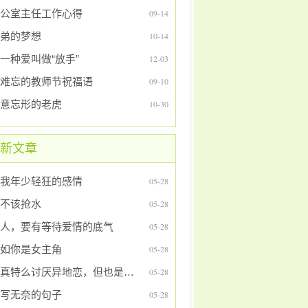
公室主任工作心得
09-14
弟的梦想
10-14
一种爱叫做“放手”
12-03
难忘的教师节祝福语
09-10
意忘形的老虎
10-30
新文章
我年少轻狂的感情
05-28
不该抢水
05-28
人，要有等待爱情的底气
05-28
如你是女主角
05-28
我真特么讨厌异地恋，但也是真的喜欢
05-28
写无奈的句子
05-28