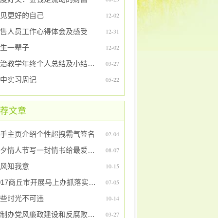
见更好的自己
12-02
售人员工作心得体会及感受
12-31
生一辈子
12-02
政治教学年终个人总结及小结实例
03-27
中实习周记
05-22
荐文章
手主页介绍个性超拽霸气签名
02-04
七夕情人节写一封情书给最爱的人
08-07
风知我意
10-15
2017商丘市开展马上办抓落实演讲稿
07-05
些时光不可违
10-14
法制办党风廉政建设和反腐败工作总结及小结
03-27