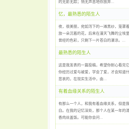
的无影无踪；悄无声息地你放弃...
忆，最熟悉的陌生人
夜，很美丽，宛如泻下的一滩黑纱，笼罩
放一朵沉着的花，后来在漫天飞舞的尘埃
曾经的色彩，只剩下一片苍白的凄凉。...
最熟悉的陌生人
这是我发表的一篇投稿，希望你耐心看完它
你经历过爱与被爱，学会了爱，才会知道
悲哀的，在现实生活中，由...
有着血缘关系的陌生人
有那么一个人，和我有着血缘关系，但是
白。在我的记忆深处，那个人在某一年的
香肉丝盖饭。可能你会问...