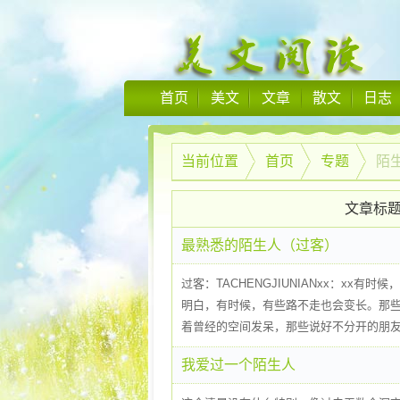
首页
美文
文章
散文
日志
当前位置
首页
专题
陌
文章标
最熟悉的陌生人（过客）
过客：TACHENGJIUNIANxx：x
明白，有时候，有些路不走也会变长。那
着曾经的空间发呆，那些说好不分开的朋友.
我爱过一个陌生人