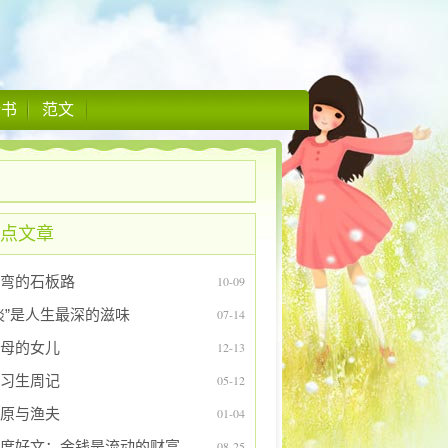
情书
范文
点文章
弯的石板路
10-09
淡”是人生最深的滋味
07-14
母的女儿
12-13
习生周记
05-12
原与渔夫
01-04
度好文：金钱是流动的财富
08-25