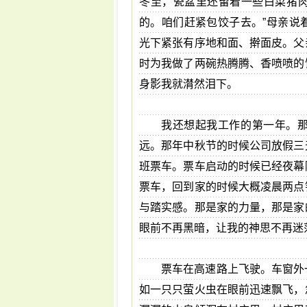
冬至，瓷盆里还留着一些白菜猪
的。咱们赶紧包饺子去。”母亲说
光下紧张有序地和面、擀面皮。父
时为我做了两碗热腾腾、香喷喷的
身影我就潸然泪下。
我还想起我工作的第一年。
远。那年中秋节的时候公司放假三
班票车。票车启动的时候已经夜幕
票车，回到家的时候大概凌晨两点
与踏实感。那是家的力量，那是家
眼前不再黑暗，让我的神思不再迷
票车在高速路上飞驶。车窗外
如一只只萤火虫在眼前迅速飘飞，