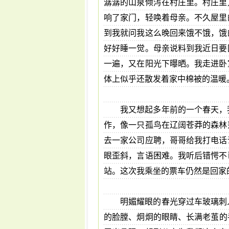
潺潺的山泉倾泻在村庄里。村庄里
响了家门，轻唤着母亲。不久屋里
到我就问我这么晚回来饿不饿，饿
好好睡一觉。母亲说料到我近日要
一遍，又在阳光下曝晒。我走进卧
体上似乎还散发着家中棉被的温暖
我又想起多年前的一个春天，
作，像一只孤鸟在辽阔苍莽的森林
去一家公司应聘，哥哥给我打电话
眼歪斜，言语困难。我听后错愕不
站。这次我乘坐的票车仍然是回家
明媚耀眼的春光穿过车玻璃刺
的脸膛、炯炯的眼睛、长满老茧的