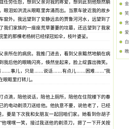
庭任劳任怨，想到父亲对我的疼爱，想到此刻他颓然躺
金
。眼泪如洪流从眼眶里奔涌而出。当票车驶近我的故乡
笑
车窗外。我远望到了安静远去的贾鲁河河水，远望到了
贪
了我们家族的一座座荒草萋萋的坟墓，还远望到了我家
院里的那棵老杨树已经绿冠如伞，枝叶婆娑。
白
瞧
父亲所在的病房。我推门进去，看到父亲黯然地躺在病
到我后他的眼睛闪亮，倏然坐起来，脸上绽露出微笑。
有……事儿，只是……说话……有点儿……困难……”我
在眼眶里打转儿。
打点滴，陪他说话，陪他上厕所，陪他在住院楼下的春
己的电动剃须刀送给他。他执意不要，说他老了，已经
爸，要是下次我和女朋友一起回咱们家。她看到你胡子
”他嘿嘿一笑，接过我送他的剃须刀，摁了一下开关按