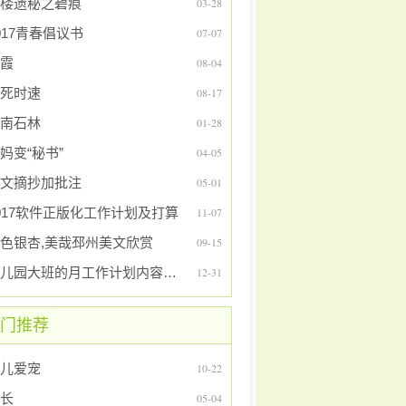
楼遗秘之碧痕
03-28
017青春倡议书
07-07
霞
08-04
死时速
08-17
南石林
01-28
妈变“秘书”
04-05
文摘抄加批注
05-01
017软件正版化工作计划及打算
11-07
色银杏,美哉邳州美文欣赏
09-15
幼儿园大班的月工作计划内容及打算
12-31
门推荐
儿爱宠
10-22
长
05-04