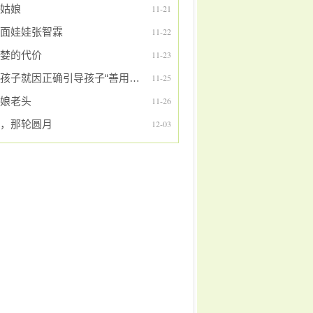
姑娘
11-21
面娃娃张智霖
11-22
婪的代价
11-23
爱孩子就因正确引导孩子“善用网络
11-25
娘老头
11-26
，那轮圆月
12-03