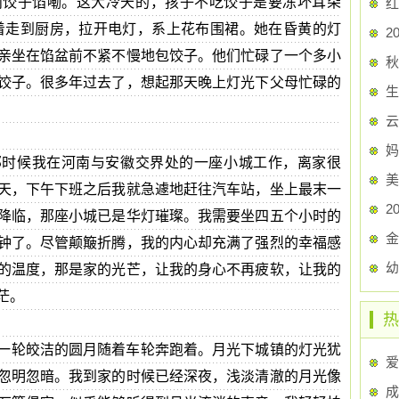
肉饺子馅嘞。这大冷天的，孩子不吃饺子是要冻坏耳朵
红
着走到厨房，拉开电灯，系上花布围裙。她在昏黄的灯
2
亲坐在馅盆前不紧不慢地包饺子。他们忙碌了一个多小
秋
饺子。很多年过去了，想起那天晚上灯光下父母忙碌的
生
云
妈
那时候我在河南与安徽交界处的一座小城工作，离家很
美
天，下午下班之后我就急遽地赶往汽车站，坐上最末一
2
降临，那座小城已是华灯璀璨。我需要坐四五个小时的
金
钟了。尽管颠簸折腾，我的内心却充满了强烈的幸福感
的温度，那是家的光芒，让我的身心不再疲软，让我的
茫。
热
一轮皎洁的圆月随着车轮奔跑着。月光下城镇的灯光犹
爱
忽明忽暗。我到家的时候已经深夜，浅淡清澈的月光像
成