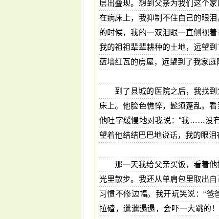
层出叠现。想到父亲为我们这个家
在病床上，我抑制不住自己的眼泪
的时候，我的一双泪眼一直侧视着
我的祖祖辈辈耕种的土地，远望到
蓝墙红瓦的房屋，远望到了我家庭
到了县城的医院之后，我找到
床上。他脸色憔悴，髭须蓬乱。看
他吐字缓慢地对我说：“我……没
望着他结结巴巴地说话，我的眼泪
那一天我给父亲买饭，看着他
光里散步。我还从单肩包里取出自
习惯不修边幅。我开玩笑说：“爸
拉碴，邋邋遢遢，会吓一大跳的！