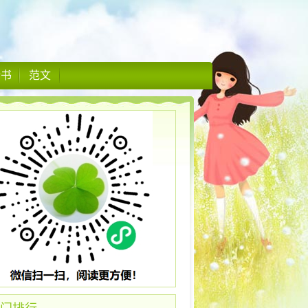
情书
范文