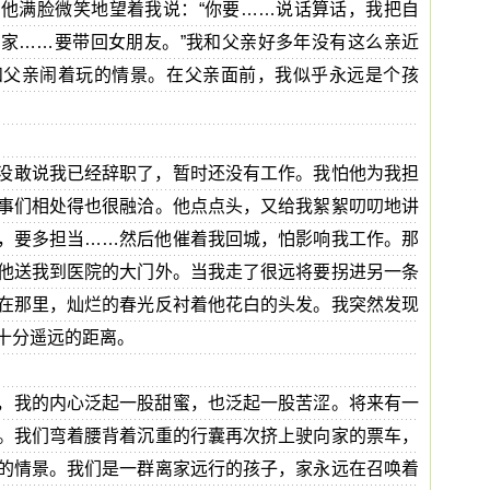
他满脸微笑地望着我说：“你要……说话算话，我把自
家……要带回女朋友。”我和父亲好多年没有这么亲近
和父亲闹着玩的情景。在父亲面前，我似乎永远是个孩
没敢说我已经辞职了，暂时还没有工作。我怕他为我担
事们相处得也很融洽。他点点头，又给我絮絮叨叨地讲
，要多担当……然后他催着我回城，怕影响我工作。那
他送我到医院的大门外。当我走了很远将要拐进另一条
在那里，灿烂的春光反衬着他花白的头发。我突然发现
十分遥远的距离。
，我的内心泛起一股甜蜜，也泛起一股苦涩。将来有一
。我们弯着腰背着沉重的行囊再次挤上驶向家的票车，
的情景。我们是一群离家远行的孩子，家永远在召唤着