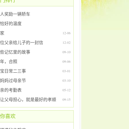
门排行
人奖励一辆轿车
恰好的温度
家
12-06
位父亲给儿子的一封信
12-02
些记忆里的故事
09-10
年，合照
09-06
宝日常二三事
03-01
妈妈过母亲节
03-10
亲的考勤表
05-12
让父母担心，就是最好的孝顺
09-15
你喜欢