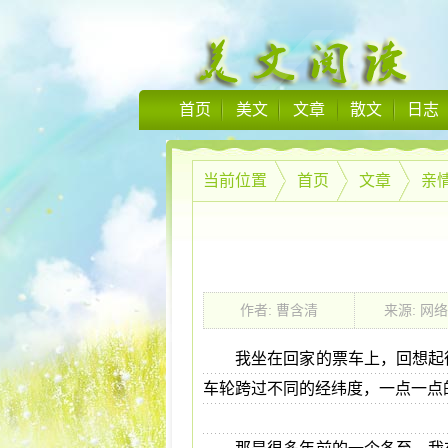
首页
美文
文章
散文
日志
当前位置
首页
文章
亲
作者: 曹含清
来源: 网
我坐在回家的票车上，回想起
车轮跨过不同的经纬度，一点一点