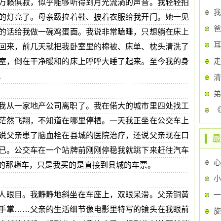
万籁俱寂，似乎能够听得到月光流淌的声音。我轻轻拍
我
的灯亮了。母亲趿拉着鞋、披着衣服给我开门。她一见
爸
的话给我做一碗鸡蛋面。我说非常瞌睡，只想躺在床上
耳
回来，前几天就把我卧室里的棉被、床单、枕头清洗了
走
室，倒在干净暖和的床上呼呼大睡了起来。至今我的身
。
清
弟
我从一家地产公司离职了。我在偌大的城市里四处找工
茫然飞翔，不知道在哪里停栖。一天我正坐在公交车上
说父亲患了脑血栓在县城的医院治疗，还说父亲现在口
最
已。公交车在一个站牌前刚刚停稳我就跳下来赶往汽车
心
的那趟车，只是我买的是直接到县城的车票。
小
人眼目。我静静地斜坐在车座上，双眼呆滞。父亲铜黄
一
手掌……父亲的生活细节像电影里特写的镜头在我眼前
旋