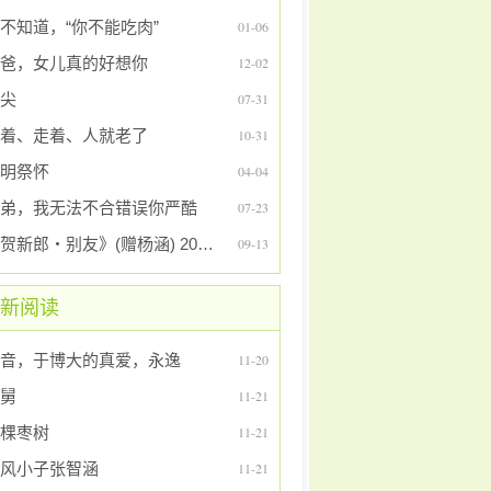
不知道，“你不能吃肉”
01-06
爸，女儿真的好想你
12-02
尖
07-31
着、走着、人就老了
10-31
明祭怀
04-04
弟，我无法不合错误你严酷
07-23
《贺新郎・别友》(赠杨涵) 2016年9月6日
09-13
新阅读
音，于博大的真爱，永逸
11-20
舅
11-21
棵枣树
11-21
风小子张智涵
11-21