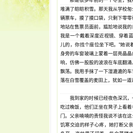
那是很多年前的一个冬至，我
堆满了皑皑积雪。那天我从学校匆
辆票车，摸了摸口袋，只剩下零零
地站在售票员面前，尴尬地说我的
我是一个戴着深度近视镜、穿着蓝
儿的，你找个座位坐下吧。”她说
身旁的车窗玻璃上蒙着一层亮晶晶
响，仿佛一股股的波浪在车底翻涌
飘荡。我用手抹了一下湿漉漉的车
落在白雪覆盖的麦田上，犹如一道
我到家的时候已经夜色深沉，
吃过晚饭，他们正坐在凳子上看着
门。父亲喃喃的责怪我说不该在这
饥寒交迫的样子心疼，她打断父亲