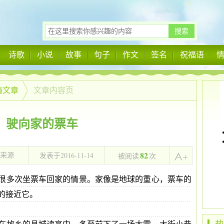
诗歌
小说
故事
句子
作文
签名
祝福语
情文章
文章内容页
驶向家的票车
82
2016-11-14
络来源
发表于
被阅读
次
22:53:00
很多次坐票车回家的情景。家像是地球的重心，票车的
的接近它。