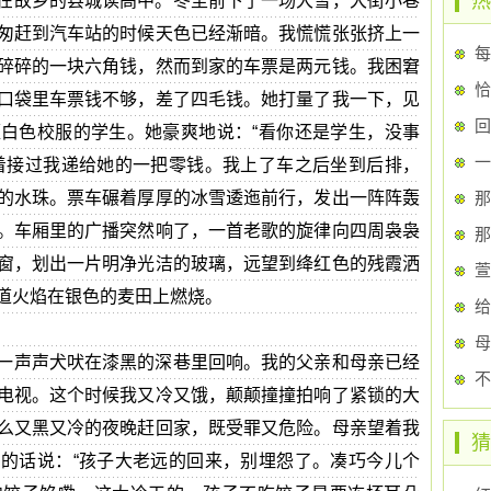
热
在故乡的县城读高中。冬至前下了一场大雪，大街小巷
匆赶到汽车站的时候天色已经渐暗。我慌慌张张挤上一
每
碎碎的一块六角钱，然而到家的车票是两元钱。我困窘
恰
口袋里车票钱不够，差了四毛钱。她打量了我一下，见
回
白色校服的学生。她豪爽地说：“看你还是学生，没事
一
着接过我递给她的一把零钱。我上了车之后坐到后排，
的水珠。票车碾着厚厚的冰雪逶迤前行，发出一阵阵轰
那
。车厢里的广播突然响了，一首老歌的旋律向四周袅袅
那
窗，划出一片明净光洁的玻璃，远望到绛红色的残霞洒
萱
道火焰在银色的麦田上燃烧。
给
母
一声声犬吠在漆黑的深巷里回响。我的父亲和母亲已经
不
电视。这个时候我又冷又饿，颠颠撞撞拍响了紧锁的大
么又黑又冷的夜晚赶回家，既受罪又危险。母亲望着我
猜
的话说：“孩子大老远的回来，别埋怨了。凑巧今儿个