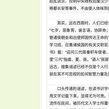
趁乱进京，控制中央政权后废汉少
移都长安等事件，不由使人体味到
其实，远在西周时，人们已经
“七岁，屈象胥，谕言语，协辞命
管诸侯朝会和出使邦国传达王命的
学习班，召集诸侯国的有关文职官
书》载：“诏问三代周秦轩车使者
里“三代”指虞、夏、商，“遒人”
远古，搜集谣谚已经不仅是个人行
就在其不可忽视的民间智慧力量及
口头传递的谣谚，在读书识字
用文字记载下来，显得尤为可贵。
流传在民间，被历代文人学士所重