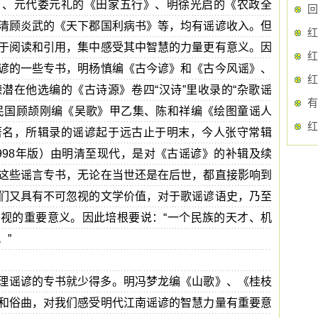
》、元代娄元礼的《田家五行》、明徐光启的《农政全
回
清顾炎武的《天下郡国利病书》等，均有谣谚收入。但
红
于阅读和引用，集中感受其中智慧的力量更有意义。因
红
谚的一些专书，明杨慎编《古今谚》和《古今风谣》、
红
潜在他选编的《古诗源》卷四“汉诗”里收录的“杂歌谣
有
民国顾颉刚编《吴歌》甲乙集、陈和祥编《绘图童谣人
红
著名，所辑录的谣谚起于远古止于明末，今人张守常辑
998年版）由明清至现代，是对《古谣谚》的补辑及续
这些谣言专书，无论在当世还是在后世，都直接影响到
们又具有不可忽视的文学价值，对于歌谣谚语史，乃至
视的重要意义。因此培根要说：“一个民族的天才、机
。”
理谣谚的专书就少得多。明冯梦龙编《山歌》、《桂枝
和俗曲，对我们感受明代江南谣谚的智慧力量有重要意