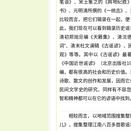
笔谈》、宋王象之的《舆地纪胜
书》、元明清所撰的《一统志》、
比较而言，把它们辑录在一起，便
此，我们现在可以看到辑录历史谣
清初郑旭旦编《天籁集》、清沈德
词”、清末杜文澜辑《古谣谚》、
观》等等。其中以《古谣谚》最
《中国近世谣谚》（北京出版社1
编，都有很高的社会和历史价值。
诗歌、散文的创作和发展，因而它
民间文学史的研究，同样有不容忽
智和精神都可以在它的谚语中找到
相较而言，以地域范围搜集整
儿》，搜集整理江南八百多首歌谣