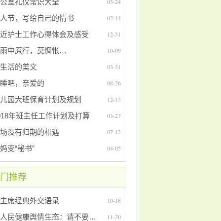
公室礼仪常识大全
05-24
人节，写给自己的情书
02-14
近护士工作心得体会及感受
12-31
雨中原行，莫惆怅…
10-09
生活的美文
03-31
睡吧，亲爱的
08-26
儿园大班保育计划及规划
12-13
018年班主任工作计划及打算
03-27
场没有归期的相遇
07-12
妈变“秘书”
04-05
门推荐
主席经典外交语录
10-18
给人民健康舆情生态：请不要乱删帖
11-30