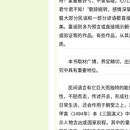
舟？蒙羞被好兮，不訾诟耻。心几
君兮君不知！”歌辞婉转，感情深挚
载大部分民谣和一部分谚语都直
美。童谣则多为预言或直接揭示朝
或验证等的作品。有些作品，从其
质。
本书取材广博，界定精切，出
究中具有重要地位。
民间语言有它巨大而独特的能量
性，不胫而走，传述开去，形成社
日常生活，还会作用于朝堂之上，
甲寅（1494年）本《三国演义
示人物吉凶或国家前程。其中的童