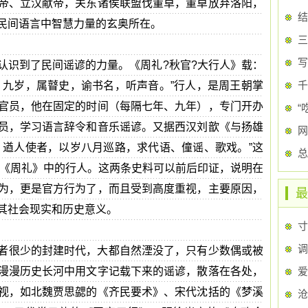
帝、立汉献帝，关东诸侯联盟伐董卓，董卓放弃洛阳，
民间语言中智慧力量的玄奥所在。
三
写
认识到了民间谣谚的力量。《周礼?秋官?大行人》载：
千
；九岁，属瞽史，谕书名，听声音。”行人，是周王朝掌
官员，他在固定的时间（每隔七年、九年），专门开办
“
员，学习语言辞令和音乐谣谚。又据西汉刘歆《与扬雄
、遒人使者，以岁八月巡路，求代语、僮谣、歌戏。”这
就是《周礼》中的行人。这两条史料可以前后印证，说明在
为，更是官方行为了，而且受到高度重视，主要原因，
最
其社会现实和历史意义。
寸
者很少的封建时代，大都自然湮没了，只有少数偶或被
漫漫历史长河中用文字记载下来的谣谚，散落在各处，
爱
视，如北魏贾思勰的《齐民要术》、宋代沈括的《梦溪
沧