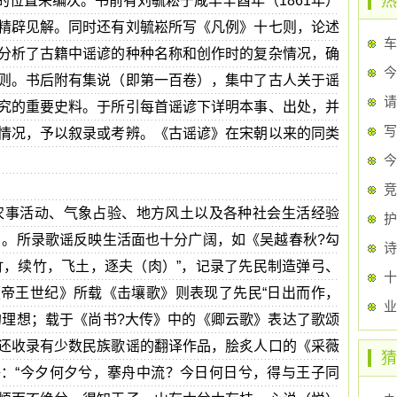
热
的位置来编次。书前有刘毓崧于咸丰辛酉年（1861年）
精辟见解。同时还有刘毓崧所写《凡例》十七则，论述
车
分析了古籍中谣谚的种种名称和创作时的复杂情况，确
今
则。书后附有集说（即第一百卷），集中了古人关于谣
请
究的重要史料。于所引每首谣谚下详明本事、出处，并
写
情况，予以叙录或考辨。《古谣谚》在宋朝以来的同类
今
竞
农事活动、气象占验、地方风土以及各种社会生活经验
护
）。所录歌谣反映生活面也十分广阔，如《吴越春秋?勾
诗
竹，续竹，飞土，逐夫（肉）”，记录了先民制造弹弓、
十
帝王世纪》所载《击壤歌》则表现了先民“日出而作，
的理想；载于《尚书?大传》中的《卿云歌》表达了歌颂
还收录有少数民族歌谣的翻译作品，脍炙人口的《采薇
猜
：“今夕何夕兮，搴舟中流？今日何日兮，得与王子同