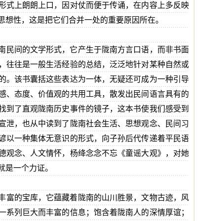
形式上朗朗上口，因对仗而便于传诵，在内容上多反映
思想性，这是把它们合并一处的重要原因所在。
南民间的文学形式，它产生于陇南方言口语，而非书面
，往往是一般生活经验的总结，泛泛地针对某种自然或
的。该书囊括这些表达为一体，无疑还可成为一种引导
感、态度、价值观的共用工具，散发出民间语言具有的
找到了直观陇南历史事件的镜子，这本书使我们感受到
宣泄，也从中读到了陇南社会生活、思想观念、民间习
谚以一种集体无意识的形式，向子孙后代传递着平民语
德观念、人文情怀，杨绛念念不忘《童谣大观》，对她
就是一个力证。
丰富的宝库，它蕴藏着陇南的山川胜景，文物古迹，风
一系列巨大而丰富的信息；饱含着陇南人的深情厚谊；