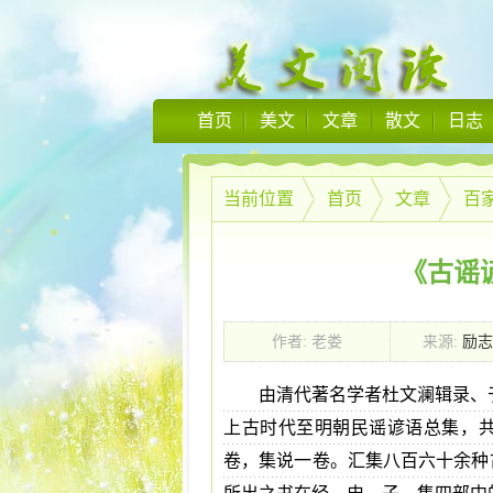
首页
美文
文章
散文
日志
当前位置
首页
文章
百
《古谣
作者: 老娄
来源:
励志
由清代著名学者杜文澜辑录、
上古时代至明朝民谣谚语总集，
卷，集说一卷。汇集八百六十余种