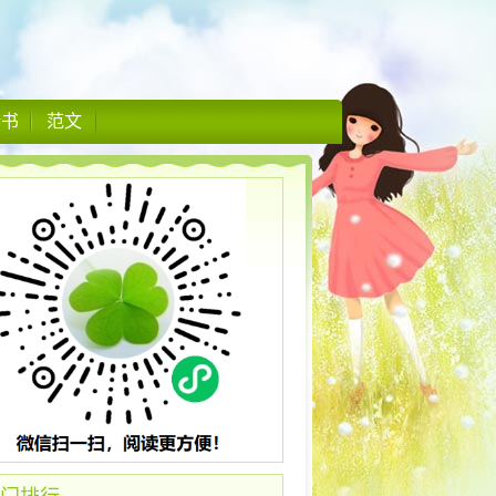
情书
范文