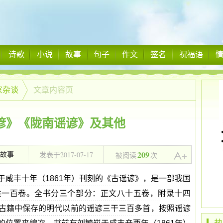
诗歌
小说
故事
句子
作文
签名
祝福语
家杂谈
文章内容页
谚》《陇南谣谚》及其他
209
2017-07-17
故事
发表于
被阅读
次
00:00:00
于咸丰十年（1861年）刊刻的《古谣谚》，是一部我国
共一百卷。全书分三个部分：正文八十五卷，附录十四
古籍中保存的明代以前的谣谚三干三百多首，按照谣谚