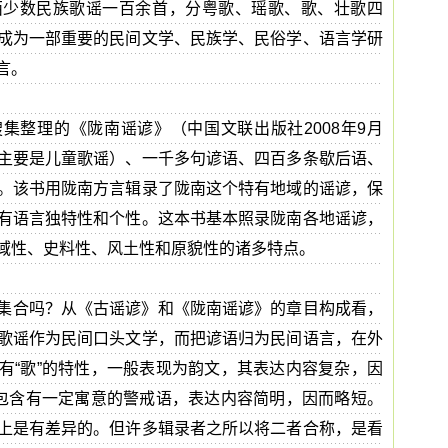
西少数民族歌谣一百余首，分粤歌、瑶歌、歌、壮歌四
成为一部重要的民间文学、民族学、民俗学、语言学研
言。
集整理的《陇南谣谚》（中国文联出版社2008年9月
主要是儿童歌谣）、一千多句谚语、四百多条歇后语、
。该书用陇南方言辑录了陇南这个特有地域的谣谚，保
有语言独特性和个性。这本书基本照录陇南各地谣谚，
域性、史料性、风土性和原貌性的诸多特点。
集合吗？从《古谣谚》和《陇南谣谚》的章目构成看，
歌谣作为民间口头文学，而把谚语归为民间语言，在外
有“歌”的特性，一般表现为韵文，其表达内容复杂，因
多包含有一定寓意的警戒语，表达内容简明，因而略短。
上是有差异的。但许多辑录者之所以将二者合称，是看