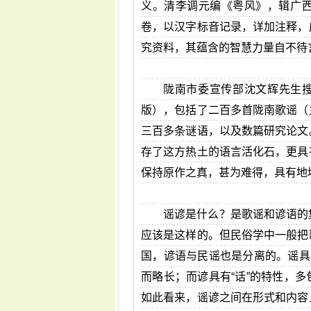
义。清李调元编《粤风》，辑广
卷，以汉字标音记录，详加注释，
究资料，其蕴含的智慧力量自不待
陇南市委宣传部沈文辉先生搜
版），包括了二百多首陇南歌谣（
三百多条谜语，以及数篇研究论文
存了这方热土的语言活化石，更具
保持原作之真，甚为难得，具有地
谣谚是什么？是歌谣和谚语的
应该是这样的。但民俗学中一般把
国，谚语与民谣也是分离的。谣具
而略长；而谚具有“话”的特性，
如此看来，谣谚之间在形式和内容