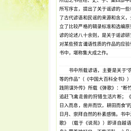
所出之书在经、史、子、集四部中
所写序言，提出了关于谣谚的一些
了古代谚语和民谣的来源和含义，
立了比较严格的辑录标准和选编原
谚的论述八十余则，是关于谣谚研
对某些预言谶语性质的作品的应验
书中，堪称集大成之作。
书中所载谚语，主要是关于“
等的作品”（《中国大百科全书》
践阴谋外传》所载《弹歌》：“断
追赶飞禽走兽的狩猎生活片断；《
日入而息，凿井而饮，耕田而食”
日月、崇拜自然的朴素感情。书中
歌》（载于《说苑》）即译自越语