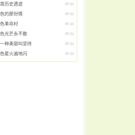
首历史遗迹
07-21
色的那份情
07-21
色革命村
07-21
色光芒永不散
07-21
一种美丽叫坚持
07-21
色星火遍地闪
07-21