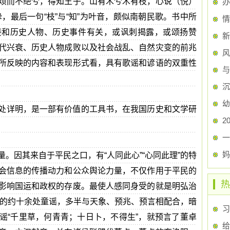
烦而不绝兮，得知王子。山有木兮木有枝，心说（悦）
办
，最后一句“枝”与“知”为叶音，颇似南朝民歌。书中所
情
接和历史人物、历史事件有关，或讽刺揭露，或颂扬赞
新
代兴衰、历史人物成败以及社会战乱、自然灾变的前兆
风
所反映的内容和表现形式看，具有歌谣和谚语的双重性
与
沉
幼
处详明，是一部有价值的工具书，在我国历史和文学研
2
一
妈
。因其来自于平民之口，有“人同此心”“心同此理”的特
会信息的传播动力和公众舆论力量，不仅作用于平民的
热
影响国运和政权的存废。最使人感同身受的就是明弘治
》中的约十余处童谣，多半与天象、预兆、预言相配合，暗
习
谣“千里草，何青青；十日卜，不得生”，就预言了董卓