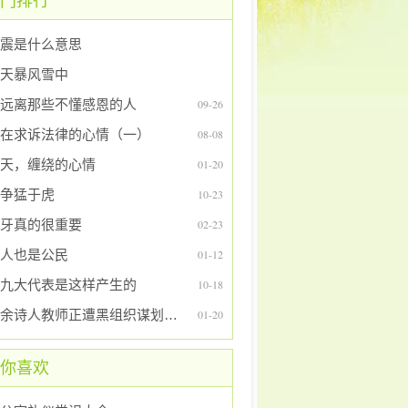
门排行
震是什么意思
天暴风雪中
远离那些不懂感恩的人
09-26
在求诉法律的心情（一）
08-08
天，缠绕的心情
01-20
争猛于虎
10-23
牙真的很重要
02-23
人也是公民
01-12
九大代表是这样产生的
10-18
业余诗人教师正遭黑组织谋划灭门，求助公正法律
01-20
你喜欢