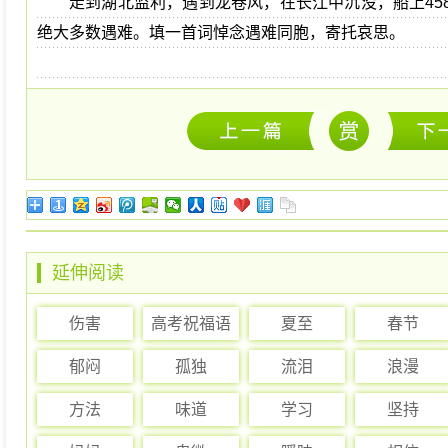
走到湖北监利，遇到龙卷风，在长江中沉没，船上45
绝大多数遇难。填一首词悼念遇难同胞，寄托哀思。
延伸阅读
伤害
高考祝福语
夏至
春节
郁闷
孤独
流泪
浪漫
方法
味道
学习
坚持