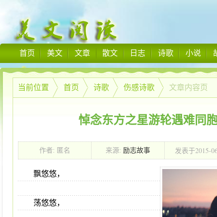
首页
美文
文章
散文
日志
诗歌
小说
当前位置
首页
诗歌
伤感诗歌
文章内容页
悼念东方之星游轮遇难同
2015-0
作者: 匿名
来源:
励志故事
发表于
00:00:00
飘悠悠，
荡悠悠，