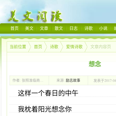
首页
美文
文章
散文
日志
诗歌
小说
当前位置
首页
诗歌
爱情诗歌
文章内容页
想念
2017-0
作者: 张照准临商银行
来源:
励志故事
发表于
00:00:00
这样一个春日的中午
我枕着阳光想念你