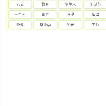
老公
故乡
陌生人
圣诞节
一个人
青春
浪漫
辉煌
堕落
毕业季
冬天
老师