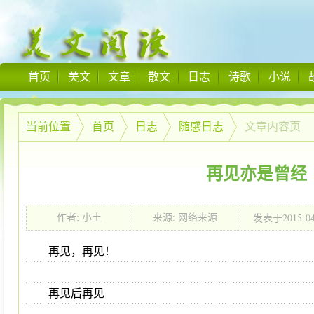
首页
美文
文章
散文
日志
诗歌
小说
当前位置
首页
日志
随感日志
文章内容页
再见亦是曾经
2015-0
作者: 小土
来源: 网络来源
发表于
23:10:00
再见，再见！
再见后再见