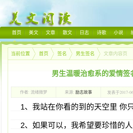
首页
美文
文章
散文
日志
诗歌
小说
当前位置
首页
签名
男生签名
文章内容页
男生温暖治愈系的爱情签名
2017-0
作者: 流绪微梦
来源:
励志故事
发表于
00:00:00
1、我站在你看的到的天空里 你
2、如果可以，我希望要珍惜的