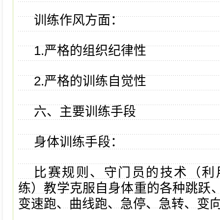
训练作风方面：
1.严格的组织纪律性
2.严格的训练自觉性
六、主要训练手段
身体训练手段：
比赛规则、守门员的技术（利
练）教学克服自身体重的各种跳跃
变速跑、曲线跑、急停、急转、变