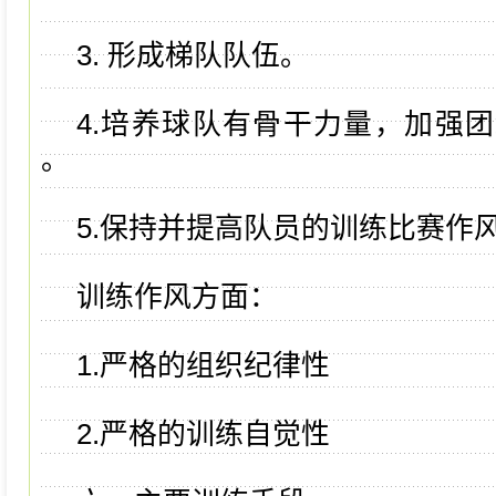
3. 形成梯队队伍。
4.培养球队有骨干力量，加强
。
5.保持并提高队员的训练比赛作
训练作风方面：
1.严格的组织纪律性
2.严格的训练自觉性