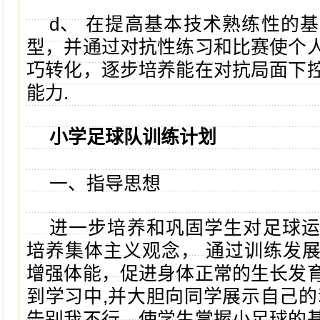
d、 在提高基本技术熟练性的
型，并通过对抗性练习和比赛使个
巧转化，逐步培养能在对抗局面下
能力.
小学足球队训练计划
一、指导思想
进一步培养和巩固学生对足球
培养集体主义观念， 通过训练发
增强体能，促进身体正常的生长发
到学习中,并大胆向同学展示自己的
告别我不行。使学生掌握小足球的