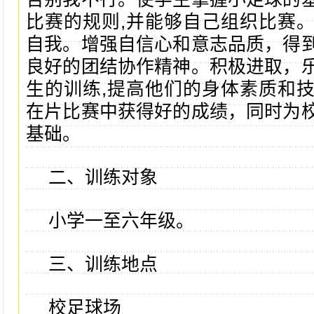
比赛的规则,并能够自己组织比赛
自我。增强自信心和意志品质，得
良好的团结协作精神。积极进取，
生的训练,提高他们的身体素质和
在片比赛中获得好的成绩，同时为
基础。
二、训练对象
小学一至六年级。
三、训练地点
校足球场