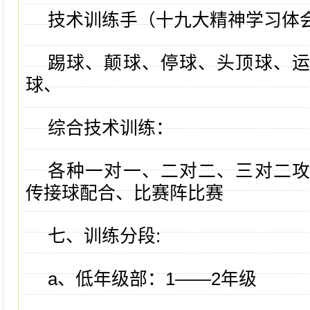
技术训练手（十九大精神学习体
踢球、颠球、停球、头顶球、
球、
综合技术训练：
各种一对一、二对二、三对二
传接球配合、比赛阵比赛
七、训练分段:
a、低年级部：1――2年级