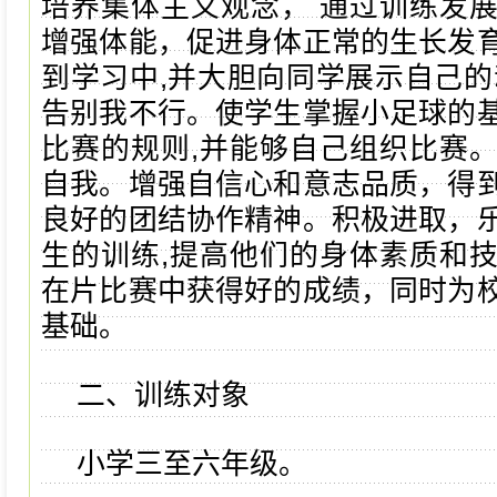
培养集体主义观念， 通过训练发
增强体能，促进身体正常的生长发
到学习中,并大胆向同学展示自己的
告别我不行。使学生掌握小足球的
比赛的规则,并能够自己组织比赛
自我。增强自信心和意志品质，得
良好的团结协作精神。积极进取，
生的训练,提高他们的身体素质和
在片比赛中获得好的成绩，同时为
基础。
二、训练对象
小学三至六年级。