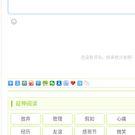
还没有评论，快来抢沙发吧~
延伸阅读
放弃
管理
假如
心痛
经历
友谊
感恩节
微笑